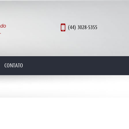
ndo
(44) 3028-5355
.
CONTATO