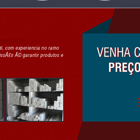
6, com experiencia no ramo
issÃ£o Ã© garantir produtos e