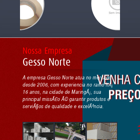
LOJA
LED
ESCADA ALUMASA
Nossa Empresa
LOCALIZAÇÃO
Gesso Norte
CONTATO
A empresa Gesso Norte atua no mercado
desde 2006, com experiencia no ramo hÃ¡
16 anos, na cidade de MaringÃ¡, sua
principal missÃ£o Ã© garantir produtos e
serviÃ§os de qualidade e excelÃªncia.