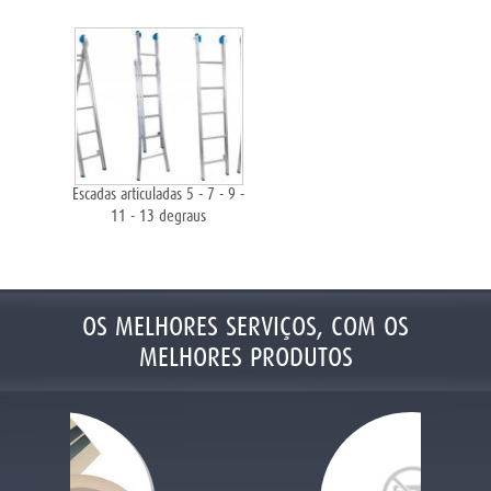
SERVIÃ§OS
SERVIÃ§OS
PRODUTOS
PRODUTOS
GESSO COMUM
LOCALIZAÇÃO
DRYWALL
Escadas articuladas 5 - 7 - 9 -
11 - 13 degraus
CONTATO
MOLDURAS DE GESSO
FERRAMENTAS ELÃ‰TRICAS
FERRAMENTAS MANUAL
OS MELHORES SERVIÇOS, COM OS
MELHORES PRODUTOS
OBRA DE GESSO
CONSTRUÃ‡ÃƑO E REFORMA
MATERIAIS ELÃ‰TRICOS